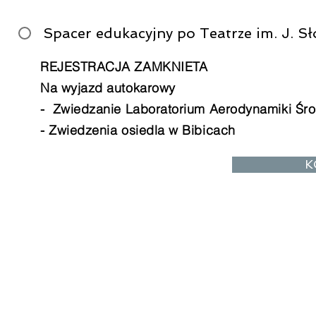
Spacer edukacyjny po Teatrze im. J. S
REJESTRACJA ZAMKNIETA
Na wyjazd autokarowy
- Zwiedzanie Laboratorium Aerodynamiki Śr
- Zwiedzenia osiedla w Bibicach
K
Małopolskie Centrum Budownictwa Ener
tel. 12 628 31 23
tel. 797 401 110 ; 694 360 861
mcbe@pk.edu.pl